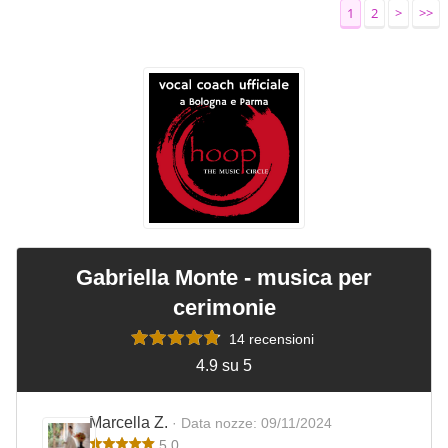
1
2
>
>>
Gabriella Monte - musica per
cerimonie
14 recensioni
4.9 su 5
Marcella Z.
· Data nozze: 09/11/2024
5.0