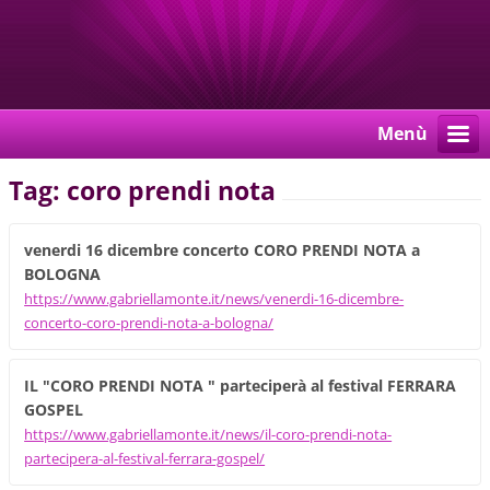
Menù
Tag: coro prendi nota
venerdi 16 dicembre concerto CORO PRENDI NOTA a
BOLOGNA
https://www.gabriellamonte.it/news/venerdi-16-dicembre-
concerto-coro-prendi-nota-a-bologna/
IL "CORO PRENDI NOTA " parteciperà al festival FERRARA
GOSPEL
https://www.gabriellamonte.it/news/il-coro-prendi-nota-
partecipera-al-festival-ferrara-gospel/