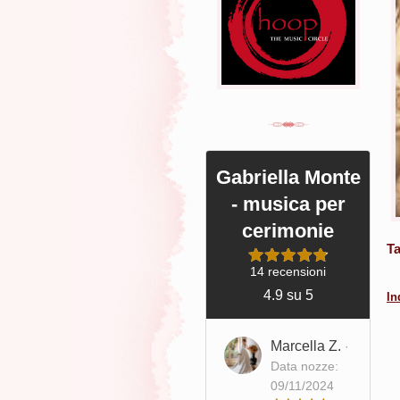
Gabriella Monte
- musica per
cerimonie
T
14 recensioni
4.9 su 5
In
Marcella Z.
·
Data nozze:
09/11/2024