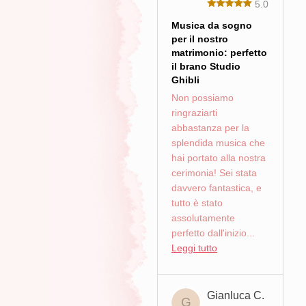
5.0
Musica da sogno
per il nostro
matrimonio: perfetto
il brano Studio
Ghibli
Non possiamo
ringraziarti
abbastanza per la
splendida musica che
hai portato alla nostra
cerimonia! Sei stata
davvero fantastica, e
tutto è stato
assolutamente
perfetto dall'inizio...
Leggi tutto
Gianluca C.
G