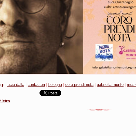
ag
:
lucio dalla
|
cantautori
|
bologna
|
coro prendi nota
|
gabriella monte
|
musi
dietro