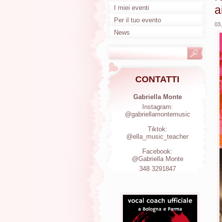
a
I miei eventi
Per il tuo evento
03
News
CONTATTI
Gabriella Monte
Instagram:
@gabriellamontemusic
Tiktok:
@ella_music_teacher
Facebook:
@Gabriella Monte
348 3291847