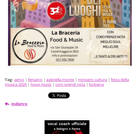
Tag
:
aerco
|
feniarco
|
gabriella monte
|
minisero cultura
|
festa della
musica 2026
|
hoop music
|
coro prendi nota
|
bologna
Indietro