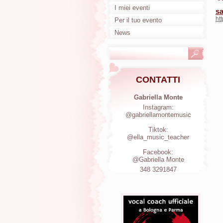
I miei eventi
s
ht
Per il tuo evento
News
CONTATTI
Gabriella Monte
Instagram:
@gabriellamontemusic
Tiktok:
@ella_music_teacher
Facebook:
@Gabriella Monte
348 3291847