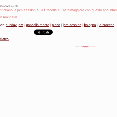
.02.2026 11:46
ntinuano le jam session a La Braceria a Castelmaggiore con questo appuntame
n mancare!
ag
:
sunday jam
|
gabriella monte
|
piano
|
jam session
|
bologna
|
la braceria
dietro