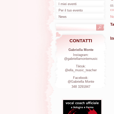
I miei eventi
03
co
Per il tuo evento
News
No
T
In
CONTATTI
Gabriella Monte
Instagram:
@gabriellamontemusic
Tiktok:
@ella_music_teacher
Facebook:
@Gabriella Monte
348 3291847