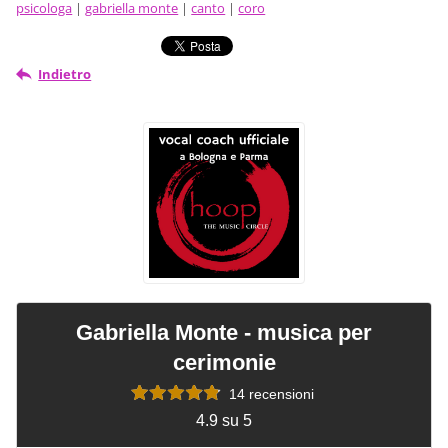
psicologa
|
gabriella monte
|
canto
|
coro
Indietro
Gabriella Monte - musica per
cerimonie
14 recensioni
4.9 su 5